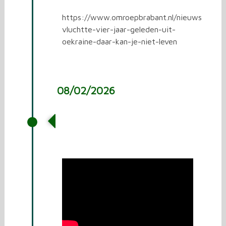
https://www.omroepbrabant.nl/nieuws/60039
vluchtte-vier-jaar-geleden-uit-
oekraine-daar-kan-je-niet-leven
08/02/2026
Interview met Harm van
der Velden voor bedrijf AS
Watson group