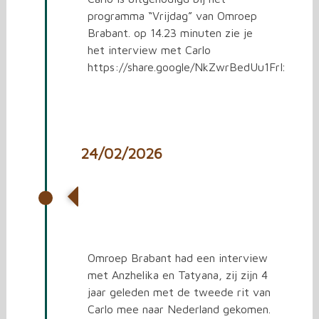
programma “Vrijdag” van Omroep
Brabant. op 14.23 minuten zie je
het interview met Carlo
https://share.google/NkZwrBedUu1FrIxVa
24/02/2026
4 jaar oorlog in Oekraïne.
Een artikel voor Omroep
Brabant
Omroep Brabant had een interview
met Anzhelika en Tatyana, zij zijn 4
jaar geleden met de tweede rit van
Carlo mee naar Nederland gekomen.