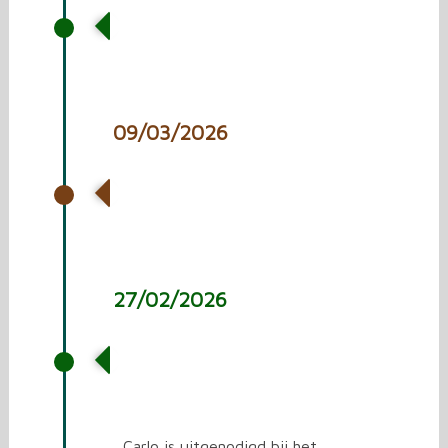
Vrachtwagen laden met
spullen voor Oekraïne.
09/03/2026
Vrachtwagen laden met
spullen voor Oekraïne.
27/02/2026
Interview bij programma
“vrijdag” van Omroep
Brabant
Carlo is uitgenodigd bij het