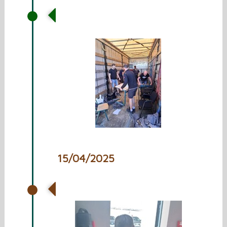
Vrachtwagen laden met
spullen voor Oekraïne
15/04/2025
De 22e rit naar Oekraïne