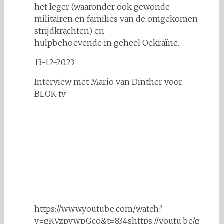
het leger (waaronder ook gewonde
militairen en families van de omgekomen
strijdkrachten) en
hulpbehoevende in geheel Oekraïne.
13-12-2023
Interview met Mario van Dinther voor
BLOK tv
https://www.youtube.com/watch?
v=gKVzpvwpGco&t=834shttps://youtu.be/g