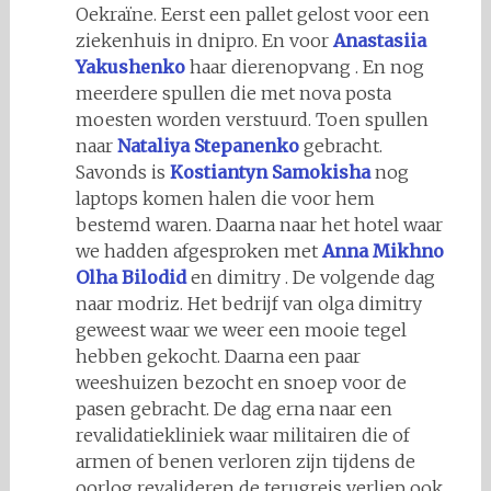
Oekraïne. Eerst een pallet gelost voor een
ziekenhuis in dnipro. En voor
Anastasiia
Yakushenko
haar dierenopvang . En nog
meerdere spullen die met nova posta
moesten worden verstuurd. Toen spullen
naar
Nataliya Stepanenko
gebracht.
Savonds is
Kostiantyn Samokisha
nog
laptops komen halen die voor hem
bestemd waren. Daarna naar het hotel waar
we hadden afgesproken met
Anna Mikhno
Olha Bilodid
en dimitry . De volgende dag
naar modriz. Het bedrijf van olga dimitry
geweest waar we weer een mooie tegel
hebben gekocht. Daarna een paar
weeshuizen bezocht en snoep voor de
pasen gebracht. De dag erna naar een
revalidatiekliniek waar militairen die of
armen of benen verloren zijn tijdens de
oorlog revalideren de terugreis verliep ook