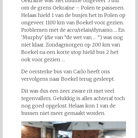
Oekraïne was. Het duurde ongeveer 5 uur
om de grens Oekraïne – Polen te passeren.
Helaas hield 1 van de busjes het in Polen op
ongeveer 1100 km van Boekel voor gezien.
Problemen met de accu/relais/dynamo….. En
‘Murphy’ (die van “de wet van … “) was nog
niet klaar. Zondagmorgen op 200 km van
Boekel na een korte stop hield bus 2 het
ook voor gezien …
De oersterke bus van Carlo heeft ons
vervolgens naar Boekel terug gesleept.
Dit was dus een zeer zware rit met veel
tegenvallers. Gelukkig is alles achteraf toch
nog goed opgelost. Helaas kon 1 van de
bussen niet meer gemaakt worden.