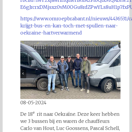
fbclid=IwY2xjawHrrqdleHRuA2FlbQIxMQABHe2
E6gJrcrxDMjsxz0vM0OGu8rdZPwYLs8uH1p7fxP
https://www.omroepbrabant.nl/nieuws/4436531/c
krijgt-bus-en-kan-toch-met-spullen-naar-
oekraine-hartverwarmend
08-05-2024
e
De 18
rit naar Oekraïne. Deze keer hebben
we 3 bussen bij en waren de chauffeurs
Carlo van Hout, Luc Goossens, Pascal Schell,