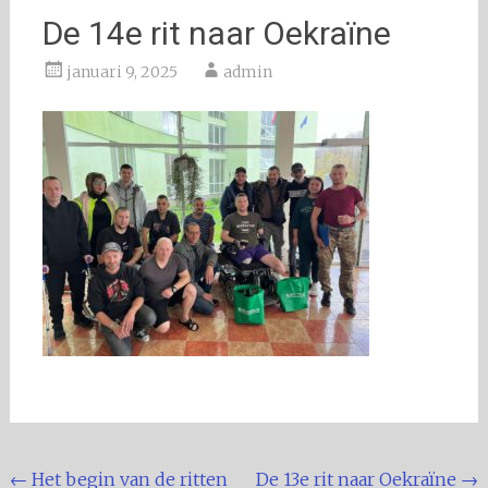
De 14e rit naar Oekraïne
januari 9, 2025
admin
Bericht
←
Het begin van de ritten
De 13e rit naar Oekraïne
→