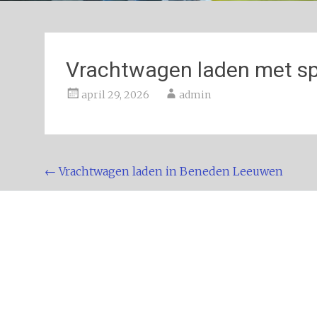
Vrachtwagen laden met spu
april 29, 2026
admin
Bericht
←
Vrachtwagen laden in Beneden Leeuwen
navigatie