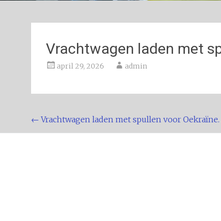
Vrachtwagen laden met spu
april 29, 2026
admin
Bericht
←
Vrachtwagen laden met spullen voor Oekraïne.
navigatie