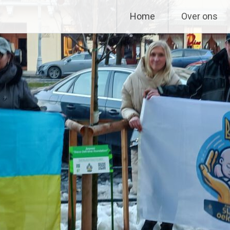
n
Home
Over ons